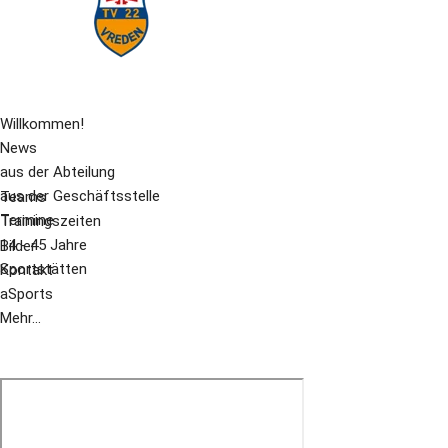
Willkommen!
News
aus der Abteilung
aus der Geschäftsstelle
Teams
Termine
Trainingszeiten
14 - 45 Jahre
Bilder
Sportstätten
Kontakt
aSports
Mehr...